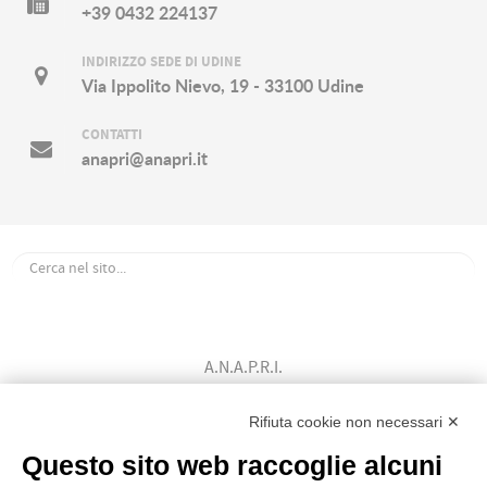
+39 0432 224137
INDIRIZZO SEDE DI UDINE
Via Ippolito Nievo, 19 - 33100 Udine
CONTATTI
anapri@anapri.it
A.N.A.P.R.I.
Associazione Nazionale Allevatori
Bovini di Razza Pezzata Rossa Italiana
Rifiuta cookie non necessari ✕
(Ente Morale D.P.R. n. 147 del 12/02/1964)
Questo sito web raccoglie alcuni
Codice Fiscale: 80009310303