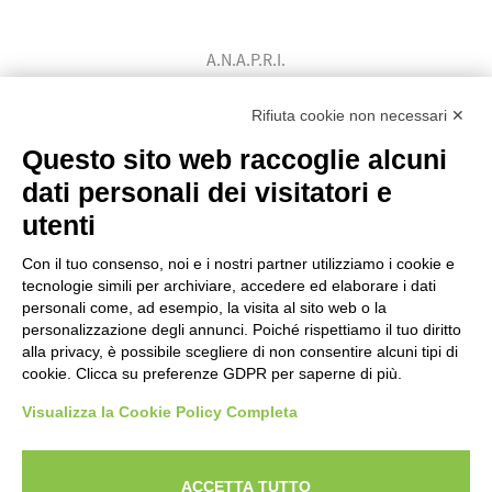
A.N.A.P.R.I.
Associazione Nazionale Allevatori
Bovini di Razza Pezzata Rossa Italiana
Rifiuta cookie non necessari ✕
(Ente Morale D.P.R. n. 147 del 12/02/1964)
Questo sito web raccoglie alcuni
Codice Fiscale: 80009310303
dati personali dei visitatori e
utenti
Con il tuo consenso, noi e i nostri partner utilizziamo i cookie e
tecnologie simili per archiviare, accedere ed elaborare i dati
personali come, ad esempio, la visita al sito web o la
personalizzazione degli annunci. Poiché rispettiamo il tuo diritto
alla privacy, è possibile scegliere di non consentire alcuni tipi di
cookie. Clicca su preferenze GDPR per saperne di più.
Visualizza la Cookie Policy Completa
Powered by
ANAPRI Webmaster
ACCETTA TUTTO