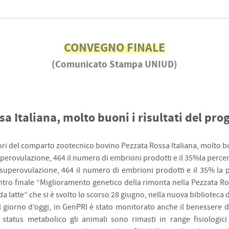
CONVEGNO FINALE
(Comunicato Stampa UNIUD)
a Italiana, molto buoni i risultati del pr
tori del comparto zootecnico bovino Pezzata Rossa Italiana, molto bu
uperovulazione, 464 il numero di embrioni prodotti e il 35%la perce
superovulazione, 464 il numero di embrioni prodotti e il 35% la p
contro finale “Miglioramento genetico della rimonta nella Pezzata Ro
 latte” che si è svolto lo scorso 28 giugno, nella nuova biblioteca de
l giorno d’oggi, in GenPRI è stato monitorato anche il benessere d
 status metabolico gli animali sono rimasti in range fisiologici