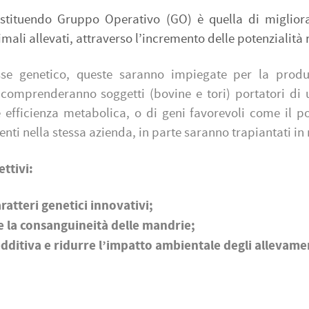
ostituendo Gruppo Operativo (GO) è quella di migliorar
mali allevati, attraverso l’incremento delle potenzialità 
esse genetico, queste saranno impiegate per la produ
omprenderanno soggetti (bovine e tori) portatori di un
à e efficienza metabolica, o di geni favorevoli come il p
nti nella stessa azienda, in parte saranno trapiantati in 
ttivi:
ratteri genetici innovativi;
 la consanguineità delle mandrie;
dditiva e ridurre l’impatto ambientale degli allevame