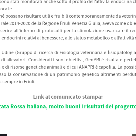
no stati monitorati anche sotto il profilo dell’attività endocrina che
 ora le
hé possano risultare utili e fruibili contemporaneamente da veterina
urale 2014-2020 della Regione Friuli Venezia Giulia, aveva come obiet
serire all’interno di protocolli per la stimolazione ovarica e il r
 endocrini relativi al benessere, allo status metabolico e all’attività 
di Udine (Gruppo di ricerca di Fisiologia veterinaria e fisiopatologia
i allevatori. Considerati i suoi obiettivi, GenPRI è risultato pe
e di risorse genetiche animali e di cui ANAPRI è capofila. La possib
so la conservazione di un patrimonio genetico altrimenti perduto
a sempre in Friuli.
Link al comunicato stampa:
ata Rossa Italiana, molto buoni i risultati del proget