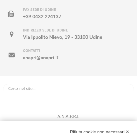
FAX SEDE DI UDINE
+39 0432 224137
INDIRIZZO SEDE DI UDINE
Via Ippolito Nievo, 19 - 33100 Udine
CONTATTI
anapri@anapri.it
A.N.A.P.R.I.
Associazione Nazionale Allevatori
Bovini di Razza Pezzata Rossa Italiana
Rifiuta cookie non necessari ✕