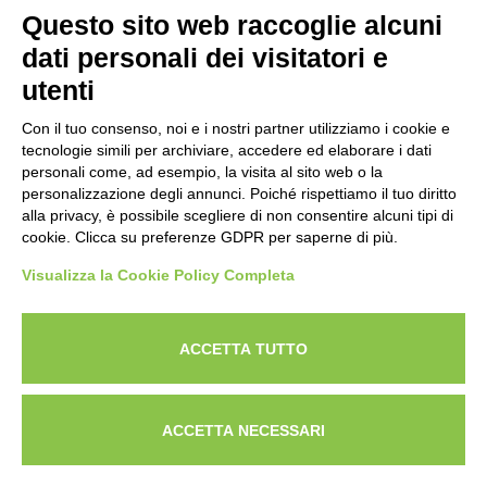
(Ente Morale D.P.R. n. 147 del 12/02/1964)
Questo sito web raccoglie alcuni
Codice Fiscale: 80009310303
dati personali dei visitatori e
utenti
Con il tuo consenso, noi e i nostri partner utilizziamo i cookie e
tecnologie simili per archiviare, accedere ed elaborare i dati
personali come, ad esempio, la visita al sito web o la
personalizzazione degli annunci. Poiché rispettiamo il tuo diritto
alla privacy, è possibile scegliere di non consentire alcuni tipi di
cookie. Clicca su preferenze GDPR per saperne di più.
Visualizza la Cookie Policy Completa
Powered by
ANAPRI Webmaster
ACCETTA TUTTO
ACCETTA NECESSARI