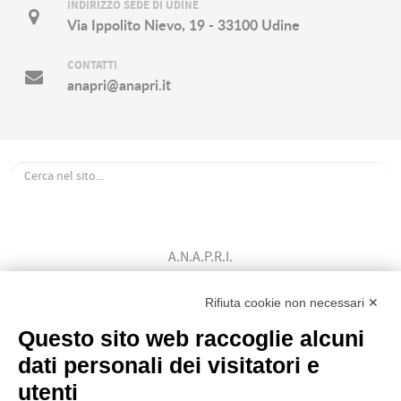
INDIRIZZO SEDE DI UDINE
Via Ippolito Nievo, 19 - 33100 Udine
CONTATTI
anapri@anapri.it
A.N.A.P.R.I.
Associazione Nazionale Allevatori
Bovini di Razza Pezzata Rossa Italiana
Rifiuta cookie non necessari ✕
(Ente Morale D.P.R. n. 147 del 12/02/1964)
Questo sito web raccoglie alcuni
Codice Fiscale: 80009310303
dati personali dei visitatori e
utenti