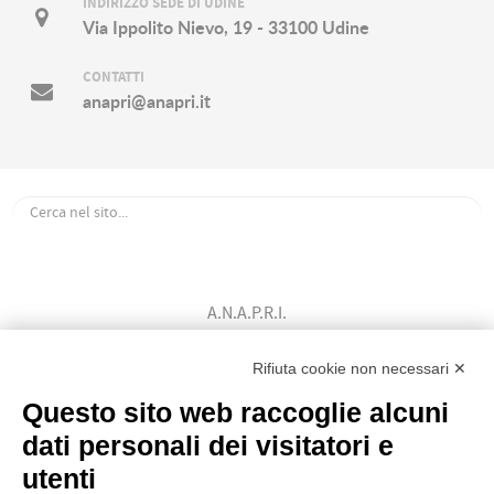
INDIRIZZO SEDE DI UDINE
Via Ippolito Nievo, 19 - 33100 Udine
CONTATTI
anapri@anapri.it
A.N.A.P.R.I.
Associazione Nazionale Allevatori
Bovini di Razza Pezzata Rossa Italiana
Rifiuta cookie non necessari ✕
(Ente Morale D.P.R. n. 147 del 12/02/1964)
Questo sito web raccoglie alcuni
Codice Fiscale: 80009310303
dati personali dei visitatori e
utenti