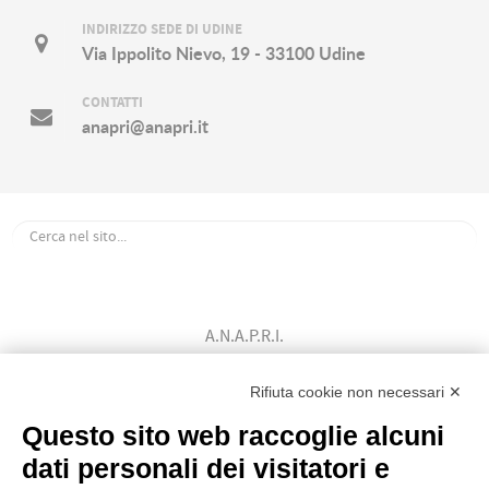
INDIRIZZO SEDE DI UDINE
Via Ippolito Nievo, 19 - 33100 Udine
CONTATTI
anapri@anapri.it
A.N.A.P.R.I.
Associazione Nazionale Allevatori
Bovini di Razza Pezzata Rossa Italiana
Rifiuta cookie non necessari ✕
(Ente Morale D.P.R. n. 147 del 12/02/1964)
Questo sito web raccoglie alcuni
Codice Fiscale: 80009310303
dati personali dei visitatori e