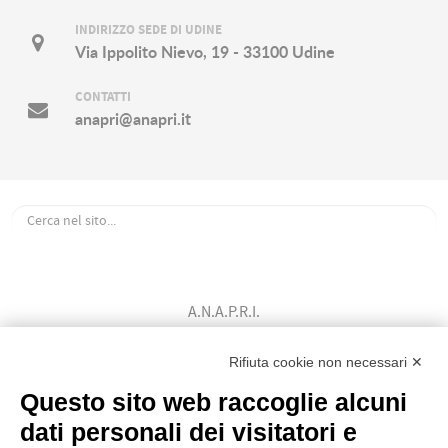
INDIRIZZO SEDE DI UDINE
Via Ippolito Nievo, 19 - 33100 Udine
CONTATTI
anapri@anapri.it
A.N.A.P.R.I.
Associazione Nazionale Allevatori
Bovini di Razza Pezzata Rossa Italiana
Rifiuta cookie non necessari ✕
(Ente Morale D.P.R. n. 147 del 12/02/1964)
Questo sito web raccoglie alcuni
Codice Fiscale: 80009310303
dati personali dei visitatori e