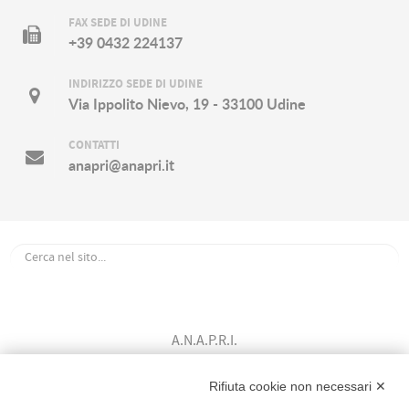
FAX SEDE DI UDINE
+39 0432 224137
INDIRIZZO SEDE DI UDINE
Via Ippolito Nievo, 19 - 33100 Udine
CONTATTI
anapri@anapri.it
A.N.A.P.R.I.
Associazione Nazionale Allevatori
Bovini di Razza Pezzata Rossa Italiana
Rifiuta cookie non necessari ✕
(Ente Morale D.P.R. n. 147 del 12/02/1964)