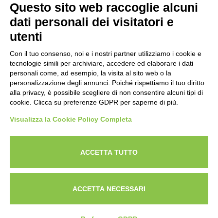
Questo sito web raccoglie alcuni
Codice Fiscale: 80009310303
dati personali dei visitatori e
utenti
Con il tuo consenso, noi e i nostri partner utilizziamo i cookie e
tecnologie simili per archiviare, accedere ed elaborare i dati
personali come, ad esempio, la visita al sito web o la
personalizzazione degli annunci. Poiché rispettiamo il tuo diritto
alla privacy, è possibile scegliere di non consentire alcuni tipi di
cookie. Clicca su preferenze GDPR per saperne di più.
Visualizza la Cookie Policy Completa
Powered by
ANAPRI Webmaster
ACCETTA TUTTO
ACCETTA NECESSARI